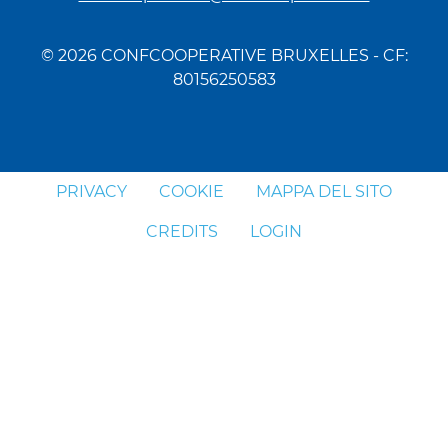
© 2026 CONFCOOPERATIVE BRUXELLES - CF:
80156250583
PRIVACY
COOKIE
MAPPA DEL SITO
CREDITS
LOGIN