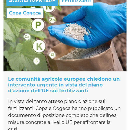
AGROALIMENTARE
Fertilizzanti
Copa Cogeca
Le comunità agricole europee chiedono un
intervento urgente in vista del piano
d'azione dell'UE sui fertilizzanti
In vista del tanto atteso piano d'azione sui
fertilizzanti, Copa e Cogeca hanno pubblicato un
documento di posizione completo che delinea
misure concrete a livello UE per affrontare la
crisi...