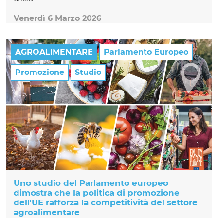
Venerdì 6 Marzo 2026
AGROALIMENTARE
Parlamento Europeo
Promozione
Studio
Uno studio del Parlamento europeo
dimostra che la politica di promozione
dell'UE rafforza la competitività del settore
agroalimentare