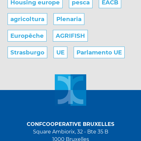
Housing europe
pesca
EACB
agricoltura
Plenaria
Europêche
AGRIFISH
Strasburgo
UE
Parlamento UE
CONFCOOPERATIVE BRUXELLES
Square Ambiorix, 32 - Bte 35 B
1000 Bruxelles