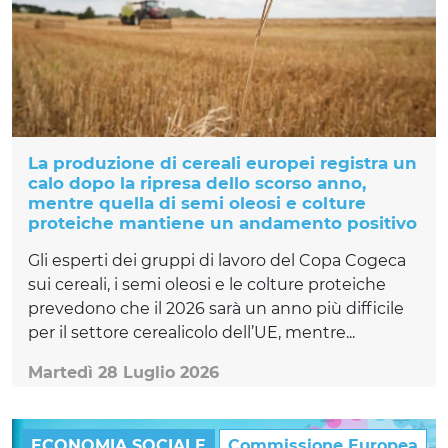
La produzione di cereali europei registra un
calo dopo la ripresa dello scorso anno,
mentre quella di semi oleosi e colture
proteiche mantiene un andamento positivo
Gli esperti dei gruppi di lavoro del Copa Cogeca
sui cereali, i semi oleosi e le colture proteiche
prevedono che il 2026 sarà un anno più difficile
per il settore cerealicolo dell’UE, mentre...
Martedì 28 Luglio 2026
ECONOMIA SOCIALE
Commissione Europea